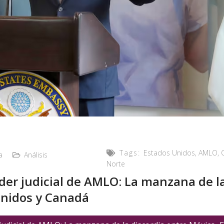
Tags:
Estados Unidos
,
AMLO
,
a
Análisis
Norte
der judicial de AMLO: La manzana de la
Unidos y Canadá