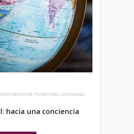
ectiva decolonial
,
modernidad
,
colonialidad
,
al: hacia una conciencia