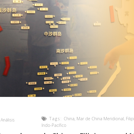
Tags:
China
,
Mar de China Meridional
,
Fili
Análisis
Indo-Pacífico