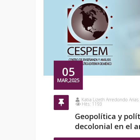
05
MAR,2025
Katia Lizeth Arredondo Arias
Hits: 1193
Geopolítica y polí
decolonial en el a