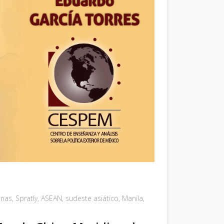
pinas
,
Spratly
,
ASEAN
,
sudeste asiático
,
Manila
,