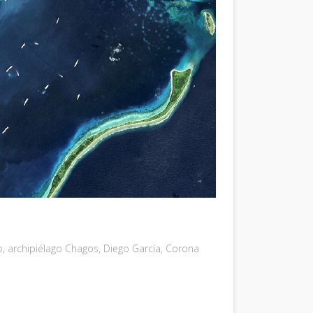
o
,
archipiélago Chagos
,
Diego García
,
Corona