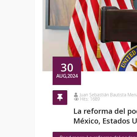
30
AUG,2024
Juan Sebastián Bautista Men
Hits: 1689
La reforma del po
México, Estados 