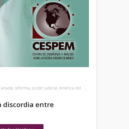
Canadá
,
reforma
,
poder judicial
,
América del
 discordia entre