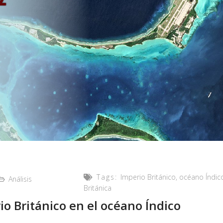
Tags:
Imperio Británico
,
océano Índic
Análisis
Británica
io Británico en el océano Índico