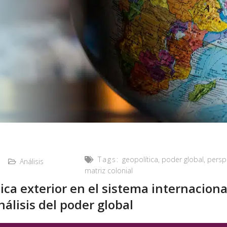
Tags:
geopolítica
,
poder global
,
persp
Análisis
matriz colonial
tica exterior en el sistema internacion
nálisis del poder global